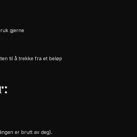
bruk gjerne
n til å trekke fra et beløp
r:
ingen er brutt av deg).