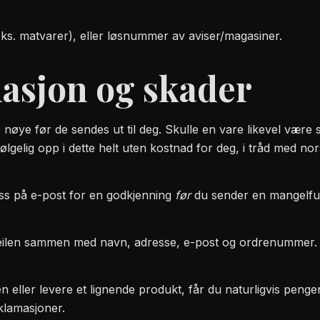
eks. matvarer), eller løsnummer av aviser/magasiner.
masjon og skader
e nøye før de sendes ut til deg. Skulle en vare likevel være 
lgelig opp i dette helt uten kostnad for deg, i tråd med nor
oss på e-post for en godkjenning
før
du sender en mangelfull
feilen sammen med navn, adresse, e-post og ordrenummer.
en eller levere et lignende produkt, får du naturligvis penge
klamasjoner.