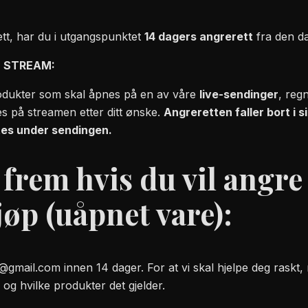
tt, har du i utgangspunktet
14 dagers angrerett
fra den d
E STREAM:
dukter som skal åpnes på en av våre
live-sendinger
, reg
s på streamen etter ditt ønske.
Angreretten faller bort i 
tes under sendingen.
 frem hvis du vil angre
øp (uåpnet vare):
n@gmail.com
innen 14 dager. For at vi skal hjelpe deg raskt
g hvilke produkter det gjelder.