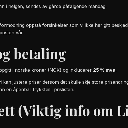
 inn i helgen, sendes av gårde påfølgende mandag.
formodning oppstå forsinkelser som vi ikke har gitt beskje
posten vår.
og betaling
 oppgitt i norske kroner (NOK) og inkluderer
25 % mva
.
 vi kan justere priser dersom det skulle skje store prisendri
nn en åpenbar trykkfeil i prislisten.
tt (Viktig info om L