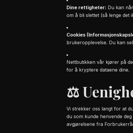
Dine rettigheter:
Du kan når s
om å bli slettet (så lenge det
Cookies (Informasjonskapsle
brukeropplevelse. Du kan selv
Nettbutikken vår kjører på d
for å kryptere dataene dine.
⚖️ Uenighe
Vi strekker oss langt for at d
du som kunde henvende deg 
avgjørelsene fra Forbrukerråd