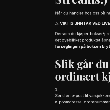
Når du handler hos oss på ne
⚠️
VIKTIG UNNTAK VED LIV
Dersom du kjøper bokser/pro
det øyeblikket produktet åpne
forseglingen på boksen bry
Slik går du
ordinært kj
Send en e-post til
varsjekke
e-postadresse, ordrenummer o