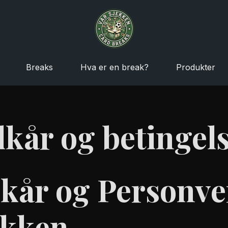
Breaks
Hva er en break?
Produkter
lkår og betingel
lkår og Personve
ekken