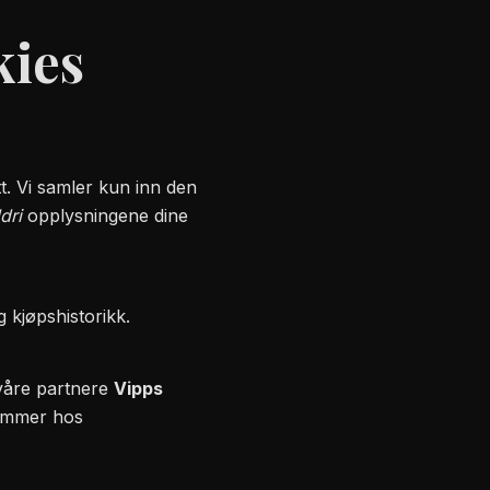
kies
t. Vi samler kun inn den
ldri
opplysningene dine
 kjøpshistorikk.
 våre partnere
Vipps
nummer hos