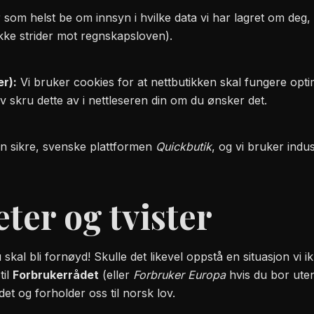
om helst be om innsyn i hvilke data vi har lagret om deg, be
 ikke strider mot regnskapsloven).
r):
Vi bruker cookies for at nettbutikken skal fungere opti
 skru dette av i nettleseren din om du ønsker det.
en sikre, svenske plattformen
Quickbutik
, og vi bruker ind
ter og tvister
u skal bli fornøyd! Skulle det likevel oppstå en situasjon vi
til
Forbrukerrådet
(eller
Forbruker Europa
hvis du bor utenf
et og forholder oss til norsk lov.