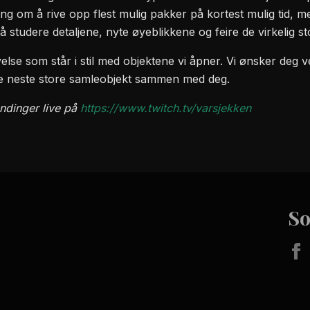
ing om å rive opp flest mulig pakker på kortest mulig tid, 
il å studere detaljene, nyte øyeblikkene og feire de virkelig 
evelse som står i stil med objektene vi åpner. Vi ønsker de
uke neste store samleobjekt sammen med deg.
ndinger live på
https://www.twitch.tv/varsjekken
So