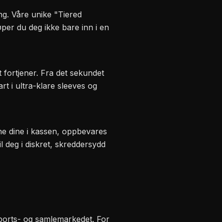
g. Våre unike "Tiered
per du deg ikke bare inn i en
 fortjener. Fra det sekundet
t i ultra-klare sleeves og
ene dine i kassen, oppbevares
l deg i diskret, skreddersydd
sports- og samlemarkedet. For