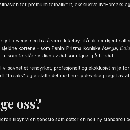
inasjon for premium fotballkort, eksklusive live-breaks og 
gst beveget seg fra å være leketøy til å bli anerkjente alte
 sjeldne kortene – som Panini Prizms ikoniske
Manga
,
Colo
orm som forstår verdien av det som ligger på bordet.
i vi savnet et rendyrket, profesjonelt og eksklusivt miljø fo
undt "breaks" og erstatte det med en opplevelse preget av abso
lge oss?
en tilbyr vi en tjeneste som setter en helt ny standard i 