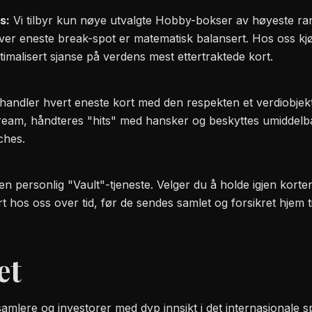
s:
Vi tilbyr kun nøye utvalgte Hobby-bokser av høyeste ran
ver eneste break-spot er matematisk balansert. Hos oss kjø
timalisert sjanse på verdens mest ettertraktede kort.
handler hvert eneste kort med den respekten et verdiobjekt
tream, håndteres "hits" med hansker og beskyttes umiddelbar
ches.
 en personlig "Vault"-tjeneste. Velger du å holde igjen kort
t hos oss over tid, før de sendes samlet og forsikret hjem ti
et
samlere og investorer med dyp innsikt i det internasjonale 