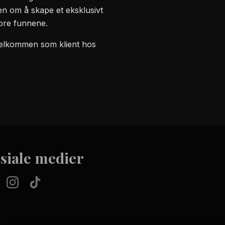
men om å skape et eksklusivt
store funnene.
g velkommen som klient hos
siale medier