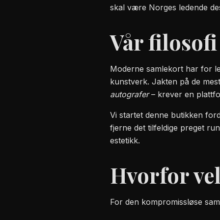
skal være Norges ledende dest
Vår filosofi
Moderne samlekort har for len
kunstverk. Jakten på de mest
autografer
– krever en plattf
Vi startet denne butikken ford
fjerne det tilfeldige preget r
estetikk.
Hvorfor ve
For den kompromissløse samler