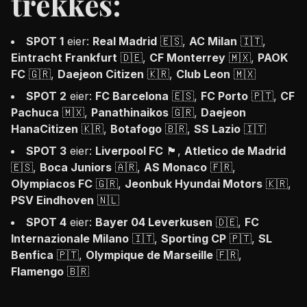
trekkes:
SPOT 1
eier:
Real Madrid
🇪🇸,
AC Milan
🇮🇹,
Eintracht Frankfurt
🇩🇪,
CF Monterrey
🇲🇽,
PAOK
FC
🇬🇷,
Daejeon Citizen
🇰🇷,
Club Leon
🇲🇽
SPOT 2
eier:
FC Barcelona
🇪🇸,
FC Porto
🇵🇹,
CF
Pachuca
🇲🇽,
Panathinaikos
🇬🇷,
Daejeon
HanaCitizen
🇰🇷,
Botafogo
🇧🇷,
SS Lazio
🇮🇹
SPOT 3
eier:
Liverpool FC
🏴󠁧󠁢󠁥󠁮󠁧󠁿,
Atletico de Madrid
🇪🇸,
Boca Juniors
🇦🇷,
AS Monaco
🇫🇷,
Olympiacos FC
🇬🇷,
Jeonbuk Hyundai Motors
🇰🇷,
PSV Eindhoven
🇳🇱
SPOT 4
eier:
Bayer 04 Leverkusen
🇩🇪,
FC
Internazionale Milano
🇮🇹,
Sporting CP
🇵🇹,
SL
Benfica
🇵🇹,
Olympique de Marseille
🇫🇷,
Flamengo
🇧🇷